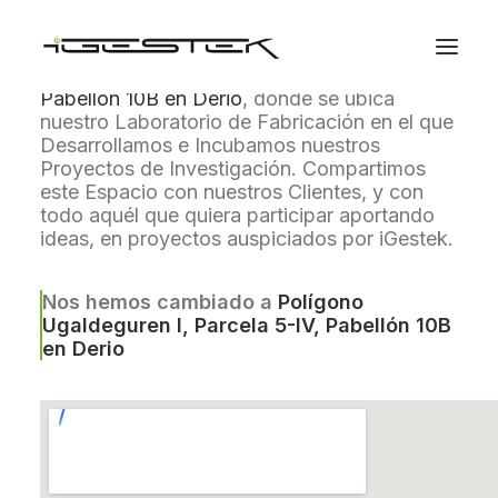
Apertura de nuestras
Nuevas Instalaciones
en el
Polígono Ugaldeguren I, Parcela 5-IV,
Pabellón 10B en Derio
, donde se ubica
nuestro Laboratorio de Fabricación en el que
Desarrollamos e Incubamos nuestros
Proyectos de Investigación. Compartimos
este Espacio con nuestros Clientes, y con
todo aquél que quiera participar aportando
ideas, en proyectos auspiciados por iGestek.
Nos hemos cambiado a
Polígono
Ugaldeguren I, Parcela 5-IV, Pabellón 10B
en Derio