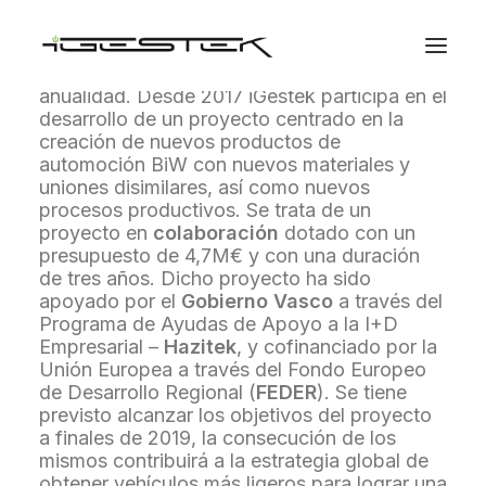
El proyecto de Investigación y Desarrollo
ULTRALI
, avanza a buen ritmo en su segunda
anualidad. Desde 2017 iGestek participa en el
desarrollo de un proyecto centrado en la
creación de nuevos productos de
automoción BiW con nuevos materiales y
uniones disimilares, así como nuevos
procesos productivos. Se trata de un
proyecto en
colaboración
dotado con un
presupuesto de 4,7M€ y con una duración
de tres años. Dicho proyecto ha sido
apoyado por el
Gobierno Vasco
a través del
Programa de Ayudas de Apoyo a la I+D
Empresarial –
Hazitek
, y cofinanciado por la
Unión Europea a través del Fondo Europeo
de Desarrollo Regional (
FEDER
). Se tiene
previsto alcanzar los objetivos del proyecto
a finales de 2019, la consecución de los
mismos contribuirá a la estrategia global de
obtener vehículos más ligeros para lograr una