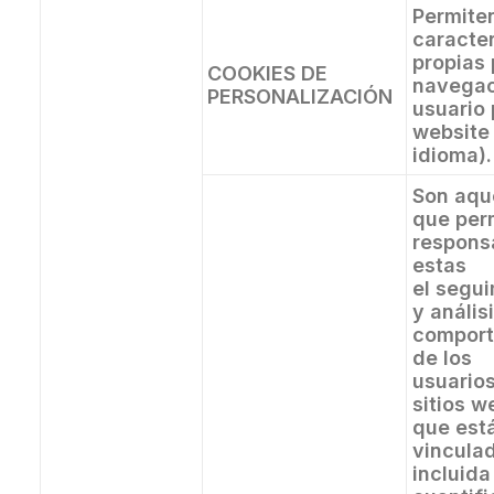
Permiten
caracter
propias 
COOKIES DE
navegac
PERSONALIZACIÓN
usuario 
website 
idioma).
Son aqu
que per
respons
estas
el segu
y anális
comport
de los
usuarios
sitios w
que est
vincula
incluida