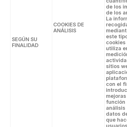
cuantifi
de los 
de los a
La info
COOKIES DE
recogid
ANÁLISIS
mediant
este tip
SEGÚN SU
cookies
FINALIDAD
utiliza e
medició
activida
sitios w
aplicaci
platafo
con el f
introduc
mejoras
función 
análisis
datos d
que hac
usuario