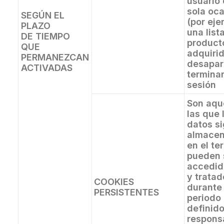
usuario
sola oc
SEGÚN EL
(por eje
PLAZO
una list
DE TIEMPO
product
QUE
adquirid
PERMANEZCAN
desapar
ACTIVADAS
terminar
sesión
Son aqu
las que 
datos s
almace
en el te
pueden 
accedid
y tratad
COOKIES
durante
PERSISTENTES
periodo
definido
respons