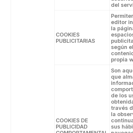
del serv
Permiten
editor i
la pági
COOKIES
espacio
PUBLICITARIAS
publicit
según e
conteni
propia 
Son aqu
que alm
informa
comport
de los u
obtenid
través 
la obse
COOKIES DE
continu
PUBLICIDAD
sus háb
COMPORTAMENTAL
navegac