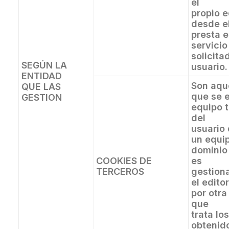
el
propio e
desde e
presta e
servicio
solicita
SEGÚN LA
usuario.
ENTIDAD
Son aqu
QUE LAS
que se e
GESTION
equipo 
del
usuario
un equi
dominio
COOKIES DE
es
TERCEROS
gestion
el editor
por otra
que
trata lo
obtenid