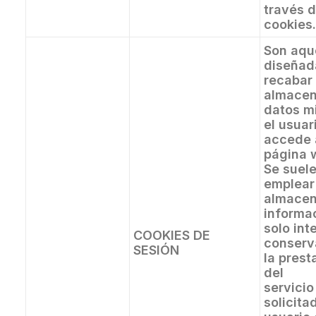
través d
cookies.
Son aqu
diseñad
recabar
almacen
datos m
el usuar
accede 
página 
Se suel
emplear
almacen
informa
solo int
COOKIES DE
conserv
SESIÓN
la prest
del
servicio
solicita