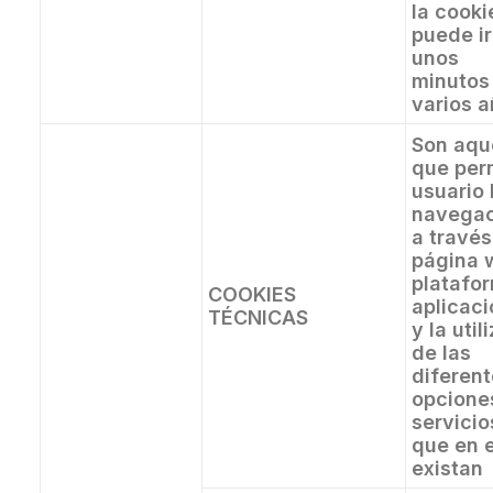
la cooki
puede ir
unos
minutos
varios 
Son aqu
que per
usuario 
navegac
a travé
página 
platafo
COOKIES
aplicaci
TÉCNICAS
y la util
de las
diferen
opcione
servicio
que en e
existan