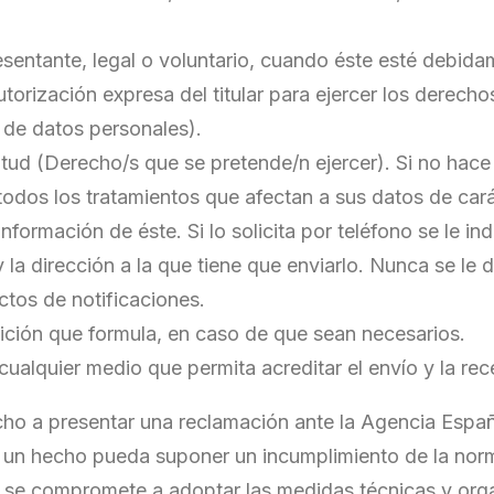
resentante, legal o voluntario, cuando éste esté debida
utorización expresa del titular para ejercer los derech
 de datos personales).
citud (Derecho/s que se pretende/n ejercer). Si no hace
a todos los tratamientos que afectan a sus datos de cará
nformación de éste. Si lo solicita por teléfono se le in
la dirección a la que tiene que enviarlo. Nunca se le d
ctos de notificaciones.
ición que formula, en caso de que sean necesarios.
 cualquier medio que permita acreditar el envío y la rec
echo a presentar una reclamación ante la Agencia Esp
un hecho pueda suponer un incumplimiento de la norma
 compromete a adoptar las medidas técnicas y organi