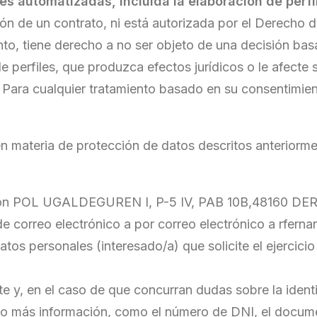
es automatizadas, incluida la elaboración de perfi
ión de un contrato, ni está autorizada por el Derecho 
to, tiene derecho a no ser objeto de una decisión bas
e perfiles, que produzca efectos jurídicos o le afecte 
Para cualquier tratamiento basado en su consentimiento
en materia de protección de datos descritos anteriorme
cción POL UGALDEGUREN I, P-5 IV, PAB 10B,48160 DER
 correo electrónico a por correo electrónico a rfern
s datos personales (interesado/a) que solicite el ejerci
 y, en el caso de que concurran dudas sobre la identida
ando más información, como el número de DNI, el docum