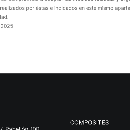
realizados por éstas e indicados en este mismo apart
dad.
e 2025
COMPOSITES
V, Pabellón 10B